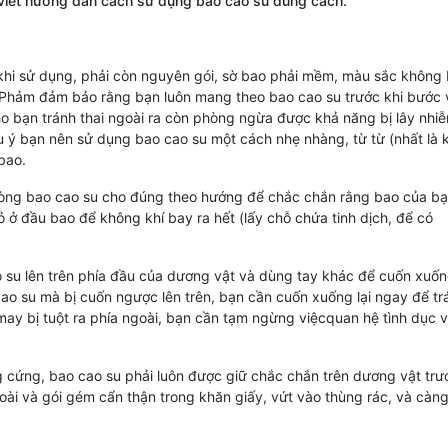
 viết hướng dẫn cách sử dụng bao cao su đúng cách.
khi sử dụng, phải còn nguyên gói, sờ bao phải mềm, màu sắc không 
a. Phảm đảm bảo rằng bạn luôn mang theo bao cao su trước khi bước
ho bạn tránh thai ngoài ra còn phòng ngừa được khả năng bị lây nhi
 ý bạn nên sử dụng bao cao su một cách nhẹ nhàng, từ từ (nhất là k
bao.
vòng bao cao su cho đúng theo hướng để chắc chắn rằng bao của bạ
 ở đầu bao để không khí bay ra hết (lấy chỗ chứa tinh dịch, để có
su lên trên phía đầu của dương vật và dùng tay khác để cuốn xuố
cao su mà bị cuốn ngược lên trên, bạn cần cuốn xuống lại ngay để tr
may bị tuột ra phía ngoài, bạn cần tạm ngừng việcquan hệ tình dục 
g cứng, bao cao su phải luôn được giữ chắc chắn trên dương vật trư
oài và gói gém cẩn thận trong khăn giấy, vứt vào thùng rác, và càn