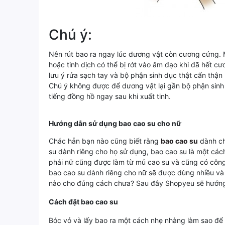
Chú ý:
Nên rút bao ra ngay lúc dương vật còn cương cứng. M
hoặc tinh dịch có thể bị rớt vào âm đạo khi đã hết cư
lưu ý rửa sạch tay và bộ phận sinh dục thật cẩn thận
Chú ý không được để dương vật lại gần bộ phận sinh d
tiếng đồng hồ ngay sau khi xuất tinh.
Hướng dẫn sử dụng bao cao su cho nữ
Chắc hẳn bạn nào cũng biết rằng
bao cao su
dành ch
su dành riêng cho họ sử dụng, bao cao su là một các
phái nữ cũng được làm từ mủ cao su và cũng có công
bao cao su dành riêng cho nữ sẽ được dùng nhiều và
nào cho đúng cách chưa? Sau đây Shopyeu sẽ hướng 
Cách đặt bao cao su
Bóc vỏ và lấy bao ra một cách nhẹ nhàng làm sao để 