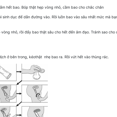
 đẫm hết bao. Bóp thật hẹp vòng nhỏ, cầm bao cho chắc chắn
i sinh dục để dẫn đường vào. Rồi luồn bao vào sâu nhất mức mà bạ
 vòng nhỏ, rồi đẩy bao thật sâu cho hết đến âm đạo. Tránh sao cho
ịch ở bên trong, kéothật nhẹ bao ra. Rồi vứt hết vào thùng rác.