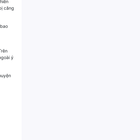
hiến
bị căng
 bao
Trên
ngoài ý
chuyện