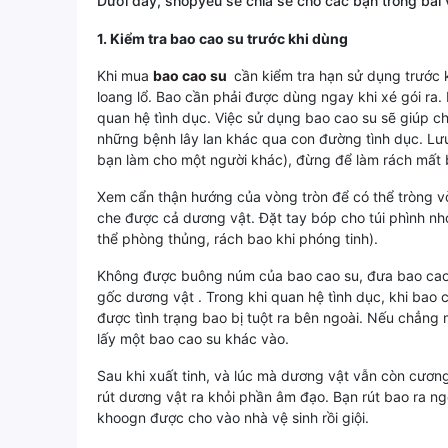
Dưới đây, shopyeu sẽ chia sẻ cho các bạn trong bài
1. Kiểm tra bao cao su trước khi dùng
Khi mua
bao cao su
cần kiểm tra hạn sử dụng trước 
loang lổ. Bao cần phải được dùng ngay khi xé gói r
quan hệ tình dục. Việc sử dụng bao cao su sẽ giúp c
những bệnh lây lan khác qua con đường tình dục. Lưu
bạn làm cho một người khác), đừng để làm rách mất 
Xem cẩn thận hướng của vòng tròn để có thể tròng 
che được cả dương vật. Đặt tay bóp cho túi phình nhỏ
thể phòng thủng, rách bao khi phóng tinh).
Không được buông núm của bao cao su, đưa bao cao 
gốc dương vật . Trong khi quan hệ tình dục, khi bao 
được tình trạng bao bị tuột ra bên ngoài. Nếu chẳng 
lấy một bao cao su khác vào.
Sau khi xuất tinh, và lúc mà dương vật vẫn còn cươn
rút dương vật ra khỏi phần âm đạo. Bạn rút bao ra ng
khoogn được cho vào nhà vệ sinh rồi giội.