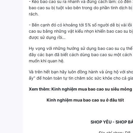
- Kéo bao cao su ra nhanh và đúng cách làm: có đến
bao cao su bị tuột vào bên trong do phần tinh dịch b
rách.
- Bên cạnh đó có khoảng tới 5% số người dễ bị vài l
cao su bằng những vật kiểu nhọn khiến bao cao su bị 
được sử dụng rồi…
Hy vọng với những hướng sử dụng bao cao su cụ thể t
đây các bạn đã biết cách dùng bao cao su một cách 
muốn khi quan hệ.
Và trên hết bạn hãy luôn đồng hành và ủng hộ với sh
ấy" để hoàn toàn tự tin chăm sóc sức khỏe cho cả gia
Xem thêm: Kinh nghiệm
mua bao cao su siêu mỏng 
Kinh nghiệm
mua bao cao su ở đâu tốt
SHOP YÊU - SHOP B
Địa chỉ shop: D8