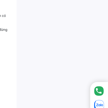
n có
 đừng