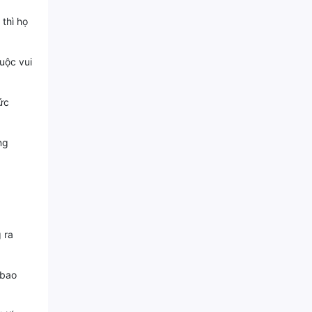
thì họ
uộc vui
ức
ng
 ra
 bao