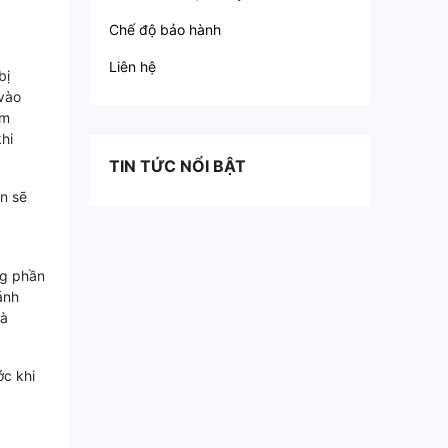
Chế độ bảo hành
Liên hệ
bị
 vào
ễm
hi
TIN TỨC NỔI BẬT
n sẽ
ng phần
ánh
và
ớc khi
g