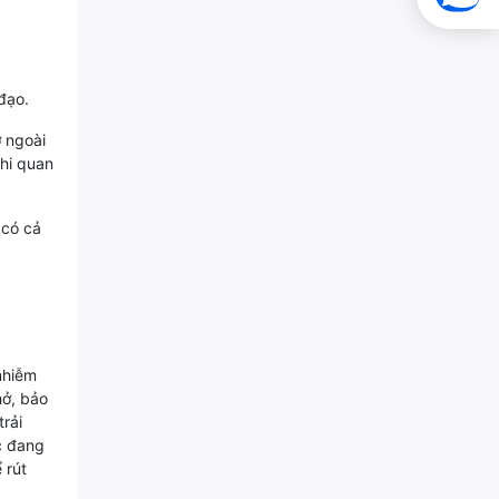
đạo.
ở ngoài
khi quan
 có cả
nhiễm
hở, bảo
rải
úc đang
 rút