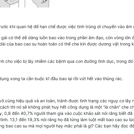
ước khi quan hệ để hạn chế được việc tinh trùng di chuyển vào âm 
 gái có thể dễ dàng luồn bao vào trong phần âm đạo, còn vòng lớn 
 dài của bao cao su hoàn toàn có thể che kín được dương vật trong 
nh cho việc bị lây nhiễm các bệnh qua con đường tình dục, trong đó
dụng xong ta cần buộc kĩ đầu bao lại rồi vứt hết vào thùng rác.
ô cùng hiệu quả và an toàn, tránh được tình trạng các nguy cơ lây 
ách thì nó sẽ không phát huy hết công dụng là một “lá chắn” che c
 0,8 đến 40,7% người tham gia vào cuộc khảo sát nói rằng biết đã t
 tình. 13,1 đến 19,3% nói rằng họ đã từng làm tuột mất bao cao su l
ng bao cao su mà mọi người hay mắc phải là gì? Các bạn hãy đọc để