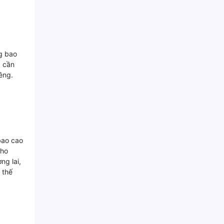
ng bao
, cần
êng.
bao cao
cho
ng lai,
 thế