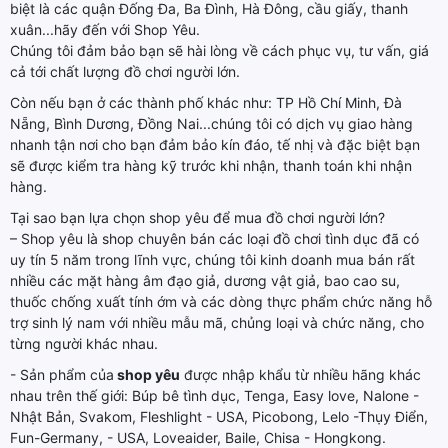
biệt là các quận Đống Đa, Ba Đình, Hà Đông, cầu giấy, thanh
xuân...hãy đến với Shop Yêu.
Chúng tôi đảm bảo bạn sẽ hài lòng về cách phục vụ, tư vấn, giá
cả tới chất lượng đồ chơi người lớn.
Còn nếu bạn ở các thành phố khác như: TP Hồ Chí Minh, Đà
Nẵng, Bình Dương, Đồng Nai...chúng tôi có dịch vụ giao hàng
nhanh tận nơi cho bạn đảm bảo kín đáo, tế nhị và đặc biệt bạn
sẽ được kiểm tra hàng kỹ trước khi nhận, thanh toán khi nhận
hàng.
Tại sao bạn lựa chọn shop yêu để mua đồ chơi người lớn?
– Shop yêu là shop chuyên bán các loại đồ chơi tình dục đã có
uy tín 5 năm trong lĩnh vực, chúng tôi kinh doanh mua bán rất
nhiều các mặt hàng âm đạo giả, dương vật giả, bao cao su,
thuốc chống xuất tính ớm và các dòng thực phẩm chức năng hỗ
trợ sinh lý nam với nhiều mẫu mã, chủng loại và chức năng, cho
từng người khác nhau.
- Sản phẩm của
shop yêu
được nhập khẩu từ nhiều hãng khác
nhau trên thế giới: Búp bê tình dục, Tenga, Easy love, Nalone -
Nhật Bản, Svakom, Fleshlight - USA, Picobong, Lelo -Thụy Điển,
Fun-Germany, - USA, Loveaider, Baile, Chisa - Hongkong.