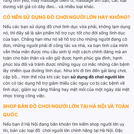
rung tình yêu, máy massage điểm G, massage âm đạo, các loại
dương vật giả có dây đeo… và nhiều loại khác.
CÓ NÊN SỬ DỤNG ĐỒ CHƠI NGƯỜI LỚN HAY KHÔNG?
Nếu các bạn sử dụng đồ chơi tình dục vừa phải, không lạm dụng
nó, thì đây sẽ là sản phẩm hỗ trợ cực tốt cho đời sống tình dục
của bạn. Chẳng hạn như nó sẽ hỗ trợ cho những người đang cô
đơn, những người phải đi công tác xa nhà, xa bạn tình của mình
vẫn thỏa mãn được nhu cầu sinh lý một cách chính đáng mà an
toàn cho bản thân và vẫn giữ được hạnh phúc gia đình, hạnh
phúc lứa đôi và tránh được những nguy cơ mắc những căn bệnh
lây nhiễm qua đường tình dục. Như khi đi tìm đến gái làng chơi,
cặp bồ… Hơn thế nữa khi các bạn
sử dụng đồ chơi người lớn
còn có tác dụng hỗ trợ giảm thiểu các nguy cơ bị các bệnh về
tình dục, giảm sự căng thẳng hay mệt mỏi của một ngày dài mệt
nhọc trong công việc.
SHOP BÁN ĐỒ CHƠI NGƯỜI LỚN TẠI HÀ NỘI VÀ TOÀN
QUỐC
Nếu bạn ở Hà Nội đang băn khoăn tìm kiếm shop người lớn uy
tín, bán các loại đồ chơi người lớn chính hãng tại Hà Nội. Đặc