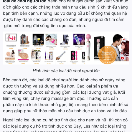
loại đồ chơi người lớn
dành cho nam giới được sản xuất với mục
đích giúp cho các chàng thỏa mãn nhu cầu sinh lý khi thiếu vắng
bạn tình bên cạnh, những lúc vợ đang bầu bí không thể quan hệ
được hay dành cho các chàng cô đơn, những người đi tìm cảm
giác mới trong đời sống tình dục của mình.
Hình ảnh các loại đồ chơi người lớn
Bên cạnh đó, các loại đồ chơi người lớn dành cho nữ ngày càng
được tin tưởng và sử dụng nhiều hơn. Các loại sản phẩm ưa
chuộng thường được sử dụng gồm: các loại dương vật giả, lưỡi
liếm vùng kín, chày rung massage âm đạo. Thường các sản
phẩm này có kích thước nhỏ gọn, tiện mang theo bên mình để sử
dụng giúp phụ nữ thỏa mãn nhu cầu tình dục an toàn và kín đáo.
Ngoài các loại dụng cụ hỗ trợ tình dục cho nam và nữ, thì còn có
các loại dụng cụ hỗ trợ tình dục cho Gay, Les như các loại trứng