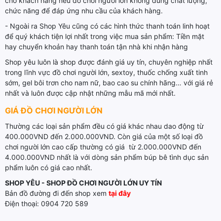
cho khách hàng nếu đồ chơi người lớn không đúng chất lượng,
chức năng để đáp ứng nhu cầu của khách hàng.
- Ngoài ra Shop Yêu cũng có các hình thức thanh toán linh hoạt
để quý khách tiện lợi nhất trong việc mua sản phẩm: Tiền mặt
hay chuyển khoản hay thanh toán tận nhà khi nhận hàng
Shop yêu luôn là shop được đánh giá uy tín, chuyên nghiệp nhất
trong lĩnh vực đồ chơi người lớn, sextoy, thuốc chống xuất tinh
sớm, gel bôi trơn cho nam nữ, bao cao su chính hãng… với giá rẻ
nhất và luôn được cập nhật những mẫu mã mới nhất.
GIÁ ĐỒ CHƠI NGƯỜI LỚN
Thường các loại sản phẩm đều có giá khác nhau dao động từ
400.000VND đến 2.000.000VND. Còn giá của một số loại đồ
chơi người lớn cao cấp thường có giá từ 2.000.000VND đến
4.000.000VND nhất là với dòng sản phẩm búp bê tình dục sản
phẩm luôn có giá cao nhất.
SHOP YÊU - SHOP ĐỒ CHƠI NGƯỜI LỚN UY TÍN
Bản đồ đường đi đến shop xem
tại đây
Điện thoại: 0904 720 589