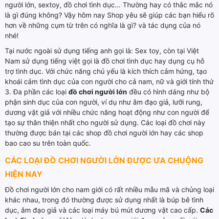
người lớn, sextoy, đồ chơi tình dục… Thường hay có thắc mắc nó
là gì đúng không? Vậy hôm nay Shop yêu sẽ giúp các bạn hiểu rõ
hơn về những cụm từ trên có nghĩa là gì? và tác dụng của nó
nhé!
Tại nước ngoài sử dụng tiếng anh gọi là: Sex toy, còn tại Việt
Nam sử dụng tiếng việt gọi là đồ chơi tình dục hay dụng cụ hỗ
trợ tình dục. Với chức năng chủ yếu là kích thích cảm hứng, tạo
khoái cảm tình dục của con người cho cả nam, nữ và giới tính thứ
3. Đa phần các loại
đồ chơi người lớn
đều có hình dáng như bộ
phận sinh dục của con người, ví dụ như âm đạo giả, lưỡi rung,
dương vật giả với nhiều chức năng hoạt động như con người để
tạo sự thân thiện nhất cho người sử dụng. Các loại đồ chơi này
thường được bán tại các shop đồ chơi người lớn hay các shop
bao cao su trên toàn quốc.
CÁC LOẠI ĐỒ CHƠI NGƯỜI LỚN ĐƯỢC ƯA CHUỘNG
HIỆN NAY
Đồ chơi người lớn cho nam giới có rất nhiều mẫu mã và chủng loại
khác nhau, trong đó thường được sử dụng nhất là búp bê tình
dục, âm đạo giả và các loại máy bú mút dương vật cao cấp.
Các